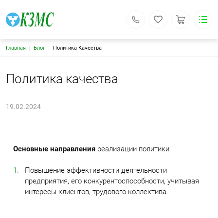
Строка навигации
Главная
Блог
Политика Качества
КЗМС
Каталог
Основная навигация
О компании
Политика качества
Политика качества
Наша продукция
Биржа
19.02.2024
Контакты
Поиск
Личный кабинет
420054, г. Казань, ул. Крутовская 26, литер 16
Основные направления
реализации политики
kzms@mail.ru
+7 (843) 278-75-28
+7 (843) 278-76-87
Повышение эффективности деятельности
Обратный вызов
предприятия, его конкурентоспособности, учитывая
интересы клиентов, трудового коллектива.